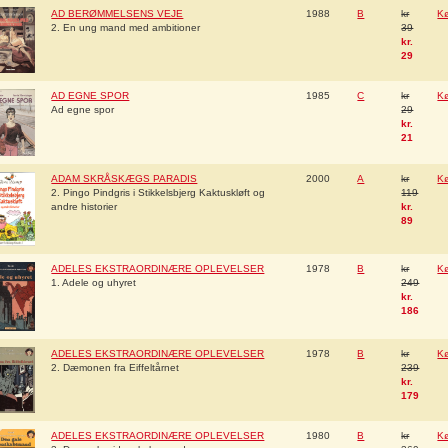
AD BERØMMELSENS VEJE
1988
B
kr
K
2. En ung mand med ambitioner
39
kr.
29
AD EGNE SPOR
1985
C
kr
K
Ad egne spor
29
kr.
21
ADAM SKRÅSKÆGS PARADIS
2000
A
kr
K
2. Pingo Pindgris i Stikkelsbjerg Kaktuskløft og
119
andre historier
kr.
89
ADELES EKSTRAORDINÆRE OPLEVELSER
1978
B
kr
K
1. Adele og uhyret
249
kr.
186
ADELES EKSTRAORDINÆRE OPLEVELSER
1978
B
kr
K
2. Dæmonen fra Eiffeltårnet
239
kr.
179
ADELES EKSTRAORDINÆRE OPLEVELSER
1980
B
kr
K