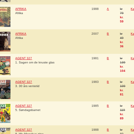
AFRIKA
1988
A
kr
K
Afrika
79
kr.
59
AFRIKA
2007
B
kr
K
Afrika
49
kr.
36
AGENT 327
1981
B
kr
K
1. Sagen om de knuste glas
139
kr.
104
AGENT 327
1983
B
kr
K
3. 30 års ventetid
109
kr.
81
AGENT 327
1985
B
kr
K
5. Søndagsbarnet
119
kr.
89
AGENT 327
1988
B
kr
K
8. Wu Manchus øjne
89