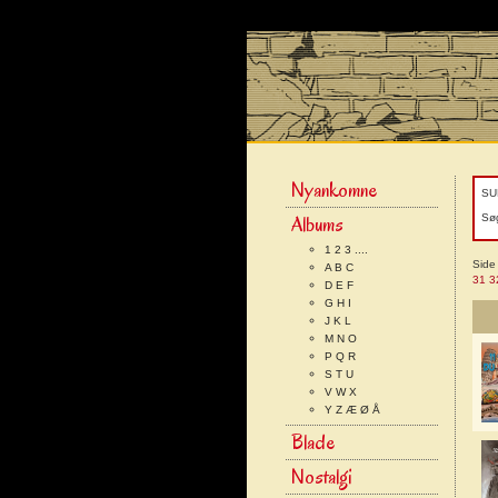
Nyankomne
SU
Albums
Søg
1 2 3 ....
Sid
A B C
31
3
D E F
G H I
J K L
M N O
P Q R
S T U
V W X
Y Z Æ Ø Å
Blade
Nostalgi