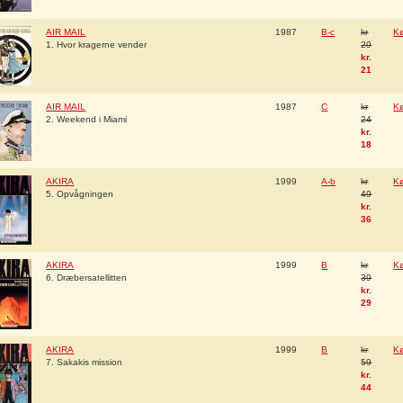
AIR MAIL
1987
B-c
kr
K
1. Hvor kragerne vender
29
kr.
21
AIR MAIL
1987
C
kr
K
2. Weekend i Miami
24
kr.
18
AKIRA
1999
A-b
kr
K
5. Opvågningen
49
kr.
36
AKIRA
1999
B
kr
K
6. Dræbersatellitten
39
kr.
29
AKIRA
1999
B
kr
K
7. Sakakis mission
59
kr.
44