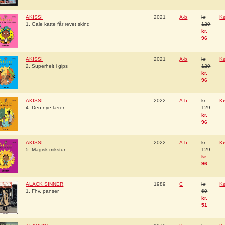
AKISSI
2021
A-b
kr
K
1. Gale katte får revet skind
129
kr.
96
AKISSI
2021
A-b
kr
K
2. Superhelt i gips
129
kr.
96
AKISSI
2022
A-b
kr
K
4. Den nye lærer
129
kr.
96
AKISSI
2022
A-b
kr
K
5. Magisk mikstur
129
kr.
96
ALACK SINNER
1989
C
kr
K
1. Fhv. panser
69
kr.
51