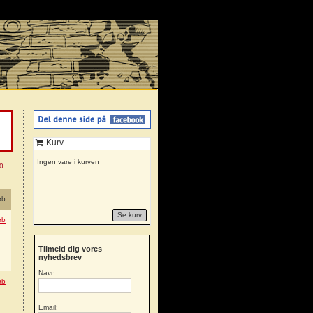
Kurv
Ingen vare i kurven
0
øb
Se kurv
øb
Tilmeld dig vores
nyhedsbrev
Navn:
øb
Email: