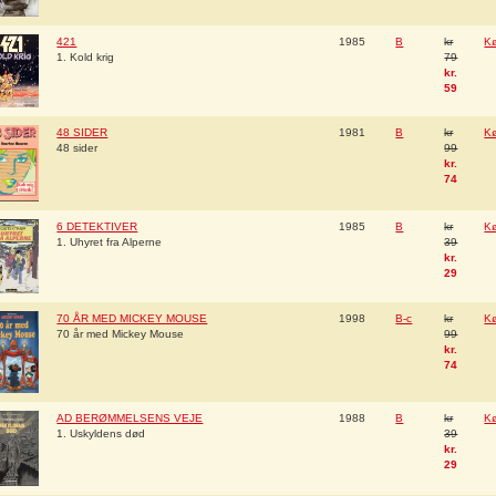
421
1985
B
kr
K
1. Kold krig
79
kr.
59
48 SIDER
1981
B
kr
K
48 sider
99
kr.
74
6 DETEKTIVER
1985
B
kr
K
1. Uhyret fra Alperne
39
kr.
29
70 ÅR MED MICKEY MOUSE
1998
B-c
kr
K
70 år med Mickey Mouse
99
kr.
74
AD BERØMMELSENS VEJE
1988
B
kr
K
1. Uskyldens død
39
kr.
29