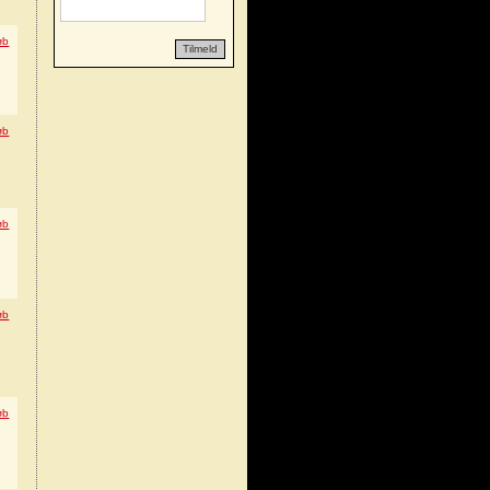
øb
Tilmeld
øb
øb
øb
øb