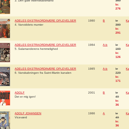
3. Den gale videnskabsmand
369
kr.
276
ADELES EKSTRAORDINÆRE OPLEVELSER
1980
B
kr
K
4. Vanviddets mumier
389
kr.
291
ADELES EKSTRAORDINÆRE OPLEVELSER
1984
A-b
kr
K
5. Salamanderens hemmelighed
169
kr.
126
ADELES EKSTRAORDINÆRE OPLEVELSER
1985
A-b
kr
K
6. Vanskabningen fra Saint-Martin kanalen
229
kr.
171
ADOLF
2001
B
kr
K
Det er mig igen!
49
kr.
36
ADOLF JOHANSEN
1986
A
kr
K
Viceværd
49
kr.
36