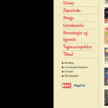
Disney
Superhelte
Manga
Udenlandske
Børnebøger og
lignende
Tegneseriepakker
Tilbud
▶ Betaling
▶ Leveringsbetingelser
▶ Kontakt
▶ Åbningstider