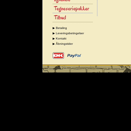
Tegneseriepakker
Tilbud
▶ Betaling
▶ Leveringsbetingelser
▶ Kontakt
▶ Åbningstider