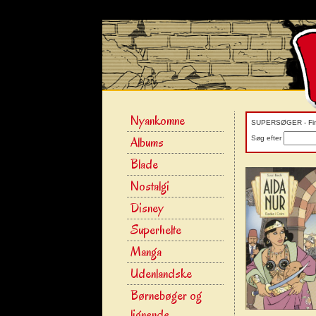
Nyankomne
SUPERSØGER - Find
Albums
Søg efter
Blade
Nostalgi
Disney
Superhelte
Manga
Udenlandske
Børnebøger og
lignende