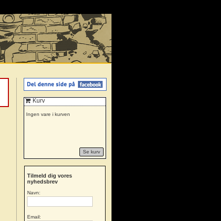
Kurv
Ingen vare i kurven
Se kurv
Tilmeld dig vores
nyhedsbrev
Navn:
Email: