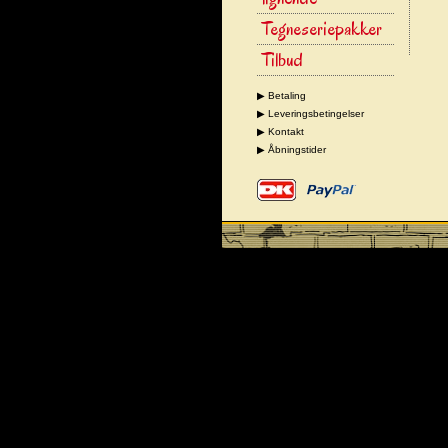
Tegneseriepakker
Tilbud
▶ Betaling
▶ Leveringsbetingelser
▶ Kontakt
▶ Åbningstider