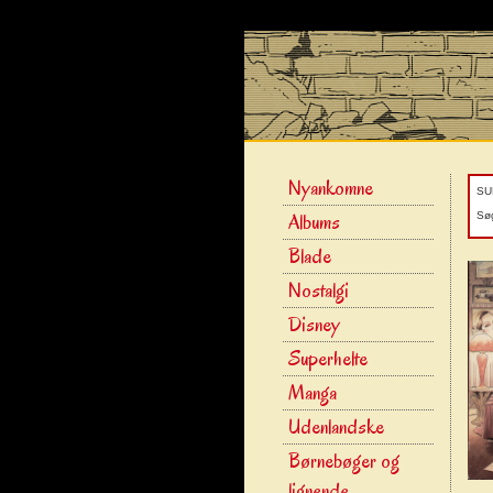
Nyankomne
SU
Albums
Søg
Blade
Nostalgi
Disney
Superhelte
Manga
Udenlandske
Børnebøger og
lignende