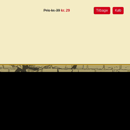
Pris kr. 39
kr. 29
Tilbage
Køb