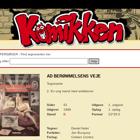
PERSØGER - Find tegneserien her
 efter
Søg
AD BERØMMELSENS VEJE
Tegneserie
2. En ung mand med ambitioner
Sider
52
Udgave
1. udgave
Udgivet
1988
Oplag
1. oplag
Stand
B
Format
22*29,5
Tegner:
Daniel Hulet
Forfatter:
Jan Bucquoy
Forlag:
Carlsen Comics