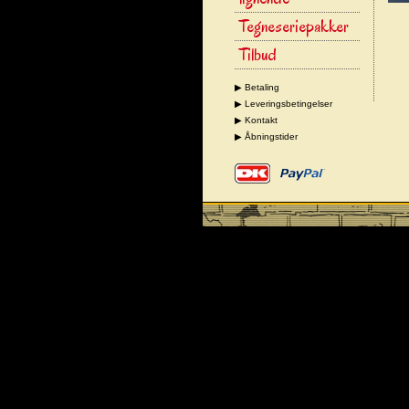
Tegneseriepakker
Tilbud
▶ Betaling
▶ Leveringsbetingelser
▶ Kontakt
▶ Åbningstider