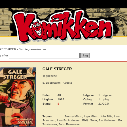
PERSØGER - Find tegneserien her
 efter
Søg
GALE STREGER
Tegneserie
5. Destination "Aquela"
Sider
48
Udgave
1. udgave
Udgivet
1993
Oplag
1. oplag
Stand
B
Format
21*29,5
Tegner:
Freddy Milton, Ingo Milton, Julie Bille, Lars
Jakobsen, Lars Bo Andersen, Philip Stein, Per Vadmand, Bo
Torstensen, John Rasmussen