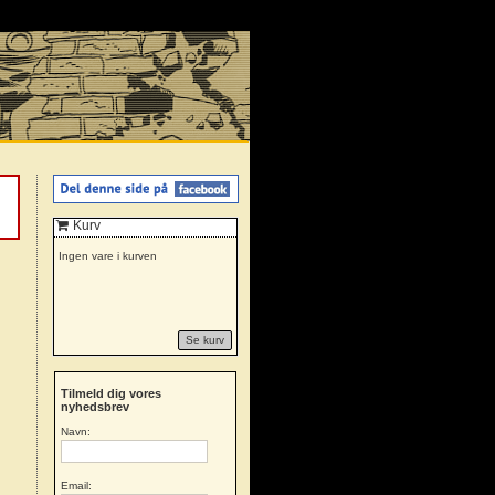
Kurv
Ingen vare i kurven
Se kurv
Tilmeld dig vores
nyhedsbrev
Navn:
Email: