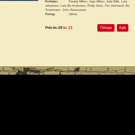
Forfatter:
Freddy Milton, Ingo Milton, Julie Bille, Lars
Jakobsen, Lars Bo Andersen, Philip Stein, Per Vadmand, Bo
Torstensen, John Rasmussen
Forlag:
Ultima
Pris kr. 29
kr. 21
Tilbage
Køb