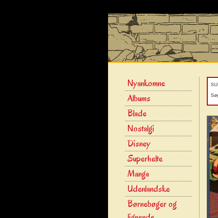
Nyankomne
SU
Albums
Søg
Blade
Nostalgi
Disney
Superhelte
Manga
Udenlandske
Børnebøger og
lignende