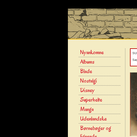
Nyankomne
SU
Albums
Søg
Blade
Nostalgi
Disney
Superhelte
Manga
Udenlandske
Børnebøger og
lignende