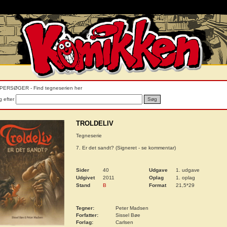
PERSØGER - Find tegneserien her
 efter
Søg
TROLDELIV
Tegneserie
7. Er det sandt? (Signeret - se kommentar)
Sider
40
Udgave
1. udgave
Udgivet
2011
Oplag
1. oplag
Stand
B
Format
21,5*29
Tegner:
Peter Madsen
Forfatter:
Sissel Bøe
Forlag:
Carlsen