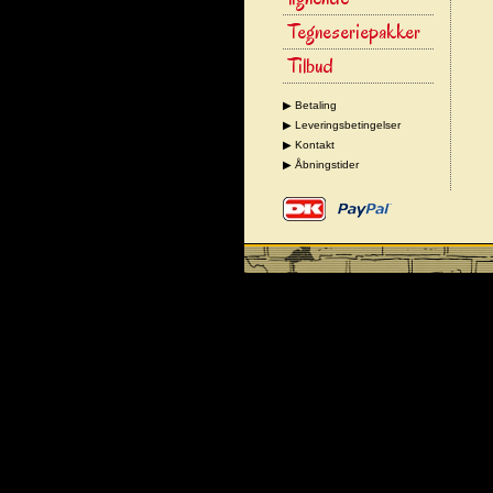
Tegneseriepakker
Tilbud
▶ Betaling
▶ Leveringsbetingelser
▶ Kontakt
▶ Åbningstider