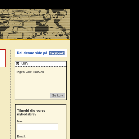
Kurv
Ingen vare i kurven
Se kurv
Tilmeld dig vores
nyhedsbrev
Navn:
Email: