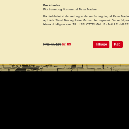
Beskrivelse:
Flot børnebog illustreret af Peter Madsen.
På titelbladet af denne bog er der en flot tegning af Peter Mad
og både Sissel Bøe og Peter Madsen har signeret. Der er følge
hilsen til tidligere ejer: TIL LISELOTTE! MALLE - MALLE - MARE
Pris kr. 119
kr. 89
Tilbage
Køb