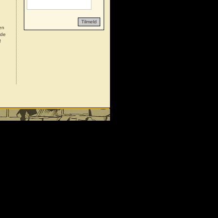
Tilmeld
sen
nde
!