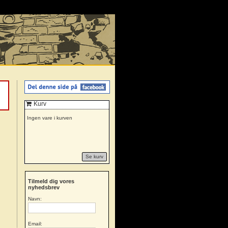
Kurv
Ingen vare i kurven
Se kurv
Tilmeld dig vores
nyhedsbrev
Navn:
Email: