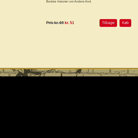
Bedste historier om Anders And.
Pris kr. 69
kr. 51
Tilbage
Køb