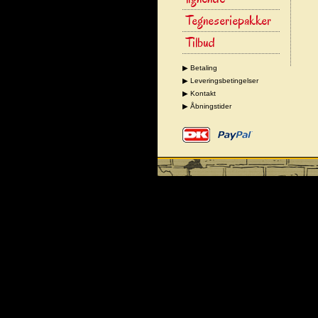
Tegneseriepakker
Tilbud
▶ Betaling
▶ Leveringsbetingelser
▶ Kontakt
▶ Åbningstider