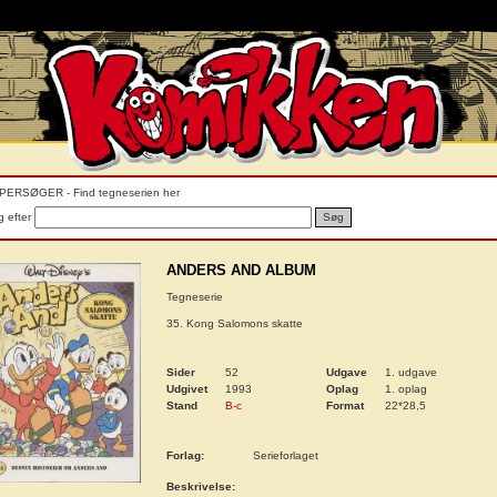
PERSØGER - Find tegneserien her
 efter
Søg
ANDERS AND ALBUM
Tegneserie
35. Kong Salomons skatte
Sider
52
Udgave
1. udgave
Udgivet
1993
Oplag
1. oplag
Stand
B-c
Format
22*28,5
Forlag:
Serieforlaget
Beskrivelse: