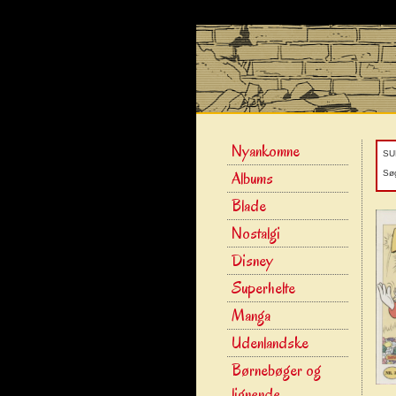
Nyankomne
SU
Albums
Søg
Blade
Nostalgi
Disney
Superhelte
Manga
Udenlandske
Børnebøger og
lignende